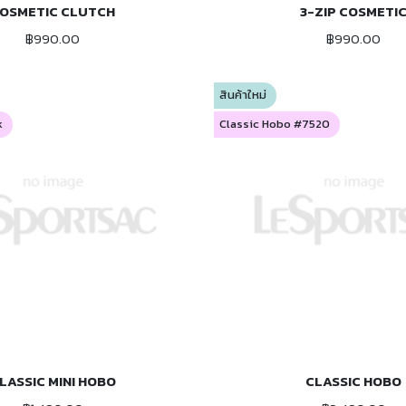
OSMETIC CLUTCH
3-ZIP COSMETI
ADD TO CART
ADD TO CART
฿990.00
฿990.00
สินค้าใหม่
k
Classic Hobo #7520
LASSIC MINI HOBO
CLASSIC HOBO
ADD TO CART
ADD TO CART