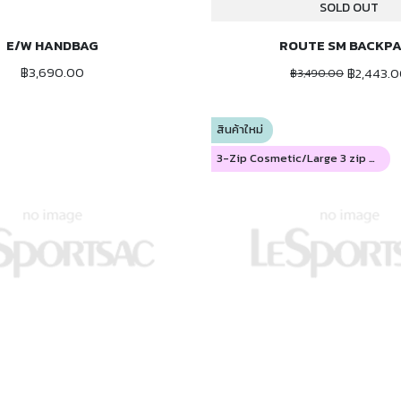
SOLD OUT
E/W HANDBAG
ROUTE SM BACKP
ADD TO CART
฿3,690.00
฿2,443.
฿3,490.00
สินค้าใหม่
3-Zip Cosmetic/Large 3 zip #7158/7115