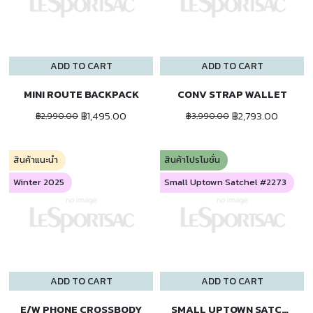
ADD TO CART
ADD TO CART
MINI ROUTE BACKPACK
CONV STRAP WALLET
฿1,495.00
฿2,793.00
฿2,990.00
฿3,990.00
สินค้าแนะนำ
สินค้าโปรโมชั่น
Winter 2025
Small Uptown Satchel #2273
ADD TO CART
ADD TO CART
E/W PHONE CROSSBODY
SMALL UPTOWN SATCHEL