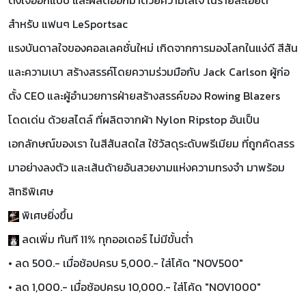
ตั้งใจออกแบบ และผลิตออกมาด้วยความใส่ใจ ในรายละเอียด
สำหรับ แฟนๆ LeSportsac
แรงบันดาลใจของคอลเลคชั่นใหม่ เกิดจากการมองโลกในแง่ดี สีสัน
และความเบา สร้างสรรค์โดยความร่วมมือกับ Jack Carlson ผู้ก่อ
ตั้ง CEO และผู้อำนวยการฝ่ายสร้างสรรค์ของ Rowing Blazers
โดดเด่น ด้วยสไตล์ ที่ผลิตจากผ้า Nylon Ripstop
อันเป็น
เอกลักษณ์ของเรา ในสีสันสดใส ใช้วัสดุระดับพรีเมียม ที่ถูกคัดสรร
มาอย่างลงตัว และเส้นด้ายอันสวยงามแห่งความทรงจำ มาพร้อม
สิทธิพิเศษ
พิเศษยิ่งขึ้น
ลดเพิ่ม ทันที 11% ทุกออเดอร์ ไม่มีขั้นต่ำ
• ลด 500.- เมื่อช้อปครบ 5,000.- ใส่โค้ด "NOV500"
• ลด 1,000.- เมื่อช้อปครบ 10,000.- ใส่โค้ด "NOV1000"