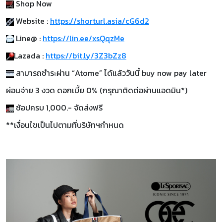
Shop Now
Website :
https://shorturl.asia/cG6d2
Line@ :
https://lin.ee/xsQqzMe
Lazada :
https://bit.ly/3Z3bZz8
สามารถชำระผ่าน “Atome” ได้แล้ววันนี้ buy now pay later
ผ่อนจ่าย 3 งวด ดอกเบี้ย 0% (กรุณาติดต่อผ่านแอดมิน*)
ช้อปครบ 1,000.- จัดส่งฟรี
**เงื่อนไขเป็นไปตามที่บริษัทฯกำหนด